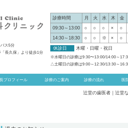
診療時間
月
火
水
木
金
09:30～13:00
○
○
○
×
○
14:30～18:30
○
○
※
×
○
バス5分
休診日
木曜・日曜・祝日
停「長久保」より徒歩1分
※水曜日の診療は9:30〜13:00/14:00～17:3
△土曜日の診療は9:00～12:30/13:30～16:3
長プロフィール
診療のご案内
診療の流れ
医
辻堂の歯医者｜辻堂