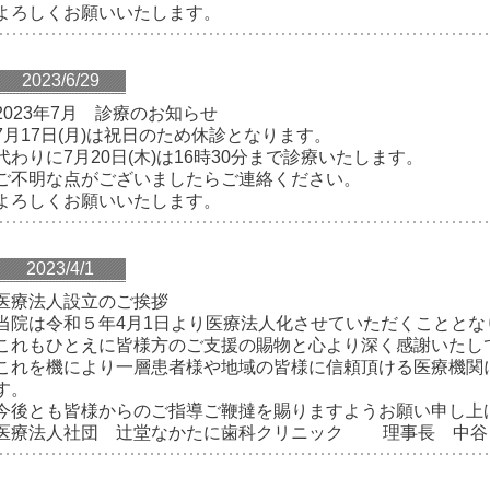
よろしくお願いいたします。
2023/6/29
2023年7月 診療のお知らせ
7月17日(月)は祝日のため休診となります。
代わりに7月20日(木)は16時30分まで診療いたします。
ご不明な点がございましたらご連絡ください。
よろしくお願いいたします。
2023/4/1
医療法人設立のご挨拶
当院は令和５年4月1日より医療法人化させていただくこととな
これもひとえに皆様方のご支援の賜物と心より深く感謝いたし
これを機により一層患者様や地域の皆様に信頼頂ける医療機関
す。
今後とも皆様からのご指導ご鞭撻を賜りますようお願い申し上
医療法人社団 辻堂なかたに歯科クリニック 理事長 中谷