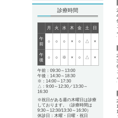
診療時間
月
火
水
木
金
土
日
午
○
○
○
×
○
△
×
前
午
○
○
※
×
○
△
×
後
午前：
09:30～13:00
午後：
14:30～18:30
※：14:00～17:30
△：9:00～12:30／13:30～
16:30
※祝日がある週の木曜日は診療
しております。（診療時間は
9:30～12:30/13:30～16:30）
休診日：木曜・日曜・祝日